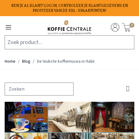
Ga naar de inhoud
BEN JE AL KLANT? LOG IN, CONTROLEER JE KLANTGEGEVENS EN
PROFITEER VAN DE €10,- SPAARPUNTEN!
0
Zoek product...
Home
/
Blog
/
De leukste koffiemusea in Italië