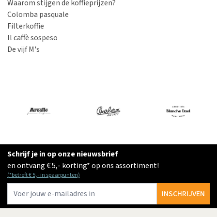
Waarom stijgen de koffieprijzen?
Colomba pasquale
Filterkoffie
Il caffè sospeso
De vijf M's
Schrijf je in op onze nieuwsbrief
en ontvang € 5,- korting* op ons assortiment!
(*betreft € 5,- in spaarpunten)
E-
INSCHRIJVEN