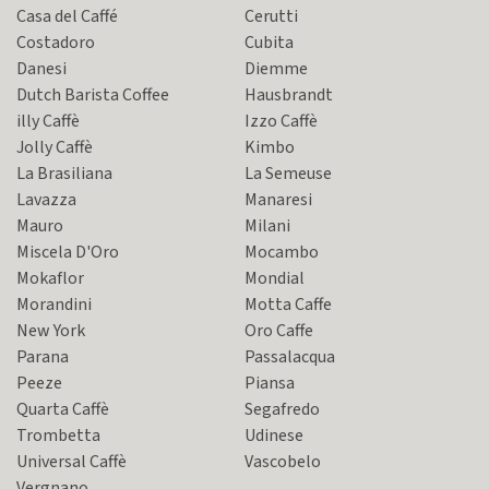
Casa del Caffé
Cerutti
Costadoro
Cubita
Danesi
Diemme
Dutch Barista Coffee
Hausbrandt
illy Caffè
Izzo Caffè
Jolly Caffè
Kimbo
La Brasiliana
La Semeuse
Lavazza
Manaresi
Mauro
Milani
Miscela D'Oro
Mocambo
Mokaflor
Mondial
Morandini
Motta Caffe
New York
Oro Caffe
Parana
Passalacqua
Peeze
Piansa
Quarta Caffè
Segafredo
Trombetta
Udinese
Universal Caffè
Vascobelo
Vergnano