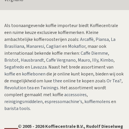
Als toonaangevende koffie importeur biedt Koffiecentrale
een ruime keuze exclusieve koffiemerken. Kleine
ambachtelijke koffieroosterijen zoals:
Arcaffè
,
Piansa
,
La
Brasiliana
,
Manaresi
,
Cagliari
en
Mokaflor
, maar ook
internationaal bekende koffie merken:
Caffe Diemme
,
Bristot
,
Hausbrandt
,
Caffe Vergnano
,
Mauro
,
Illy
,
Kimbo
,
Segafredo
en
Lavazza
. Naast het brede assortiment van
koffie
en
koffiebonen
die je online kunt kopen, bieden wij ook
de mogelijkheid om luxe
thee
online te kopen zoals
Or Tea?
,
Revolution tea
en
Twinings
. Het assortiment wordt
compleet gemaakt met koffie
accessoires
,
reinigingsmiddelen
,
espressomachine's
,
koffiemolens
en
barista tools
.
©
200​5​ - 2026 Koffiecentrale B.V., Rudolf Dieselweg