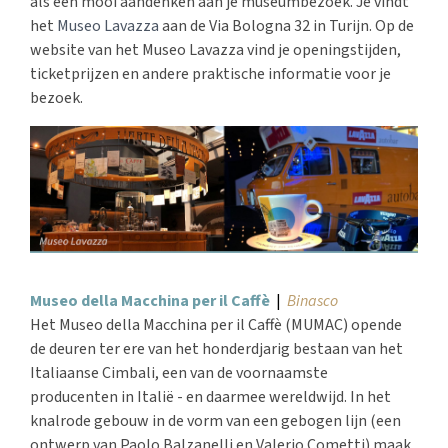
als een mooi aandenken aan je museumbezoek. Je vindt
het
Museo Lavazza
aan de Via Bologna 32 in Turijn. Op de
website van het Museo Lavazza vind je openingstijden,
ticketprijzen en andere praktische informatie voor je
bezoek.
Museo della Macchina per il Caffè
|
Binasco
Het Museo della Macchina per il Caffè (MUMAC) opende
de deuren ter ere van het honderdjarig bestaan van het
Italiaanse Cimbali, een van de voornaamste
producenten in Italië - en daarmee wereldwijd. In het
knalrode gebouw in de vorm van een gebogen lijn (een
ontwerp van Paolo Balzanelli en Valerio Cometti) maak