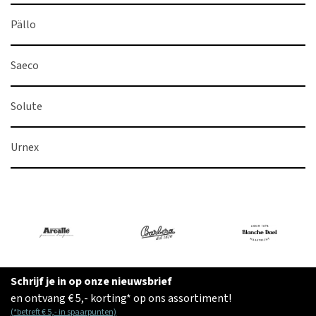
Pällo
Saeco
Solute
Urnex
Schrijf je in op onze nieuwsbrief
en ontvang € 5,- korting* op ons assortiment!
(*betreft € 5,- in spaarpunten)