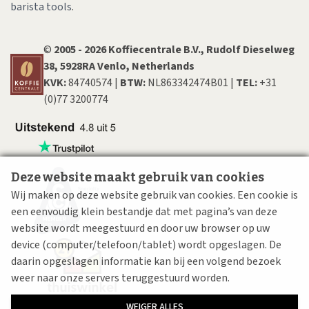
barista tools
.
©
200​5​ - 2026 Koffiecentrale B.V., Rudolf Dieselweg
38, 5928RA Venlo, Netherlands
KVK:
84740574 |
BTW:
NL863342474B01 |
TEL:
+31
(0)77 3200774
Deze website maakt gebruik van cookies
Wij maken op deze website gebruik van cookies. Een cookie is
een eenvoudig klein bestandje dat met pagina’s van deze
website wordt meegestuurd en door uw browser op uw
device (computer/telefoon/tablet) wordt opgeslagen. De
daarin opgeslagen informatie kan bij een volgend bezoek
weer naar onze servers teruggestuurd worden.
WEIGER ALLES