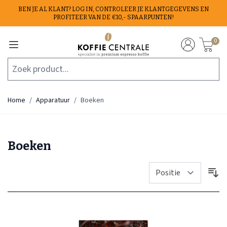
Ga naar de inhoud
BEN JE AL KLANT? LOG IN, CONTROLEER JE KLANTGEGEVENS EN
PROFITEER VAN DE €10,- SPAARPUNTEN!
0
Zoek product...
Home
/
Apparatuur
/
Boeken
Boeken