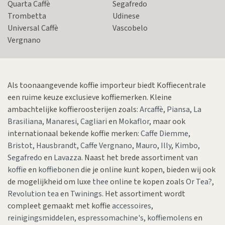
Quarta Caffè
Segafredo
Trombetta
Udinese
Universal Caffè
Vascobelo
Vergnano
Als toonaangevende koffie importeur biedt Koffiecentrale
een ruime keuze exclusieve koffiemerken. Kleine
ambachtelijke koffieroosterijen zoals:
Arcaffè
,
Piansa
,
La
Brasiliana
,
Manaresi
,
Cagliari
en
Mokaflor
, maar ook
internationaal bekende koffie merken:
Caffe Diemme
,
Bristot
,
Hausbrandt
,
Caffe Vergnano
,
Mauro
,
Illy
,
Kimbo
,
Segafredo
en
Lavazza
. Naast het brede assortiment van
koffie
en
koffiebonen
die je online kunt kopen, bieden wij ook
de mogelijkheid om luxe
thee
online te kopen zoals
Or Tea?
,
Revolution tea
en
Twinings
. Het assortiment wordt
compleet gemaakt met koffie
accessoires
,
reinigingsmiddelen
,
espressomachine's
,
koffiemolens
en