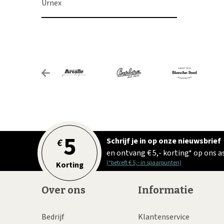
Urnex
5
Schrijf je in op onze nieuwsbrief
€
en ontvang € 5,- korting* op ons 
(*betreft € 5,- in spaarpunten)
Korting
Over ons
Informatie
Bedrijf
Klantenservice