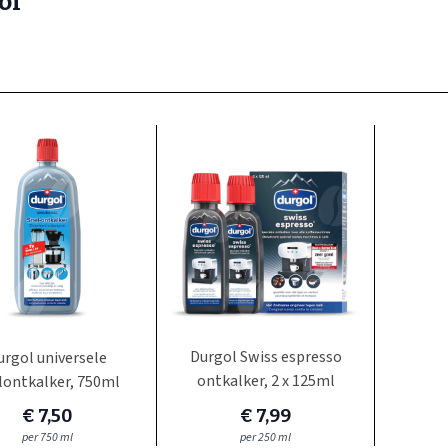
ol
Durgol Swiss espresso
urgol universele
ontkalker, 2 x 125ml
lontkalker, 750ml
€ 7,50
€ 7,99
per 750 ml
per 250 ml