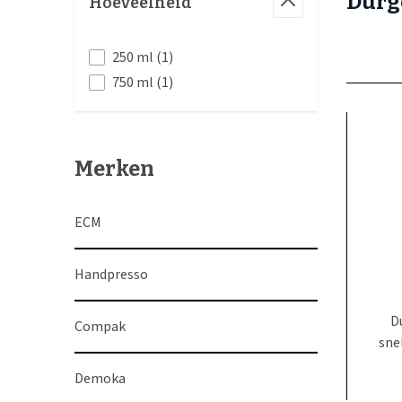
Durg
Hoeveelheid
filter
products available
250 ml
(
1
)
products available
750 ml
(
1
)
Merken
ECM
Handpresso
D
Compak
sne
Demoka