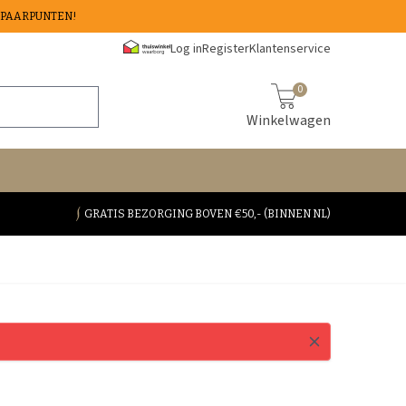
 SPAARPUNTEN!
Log in
Register
Klantenservice
0
Winkelwagen
GRATIS BEZORGING BOVEN €50,- (BINNEN NL)