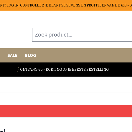
ANT? LOG IN, CONTROLEER JE KLANTGEGEVENS EN PROFITEER VAN DE €10,-
Zoek product...
E
SALE
BLOG
ONTVANG €5,- KORTING OP JE EERSTE BESTELLING