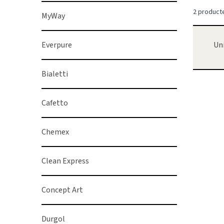
2
product
MyWay
Everpure
Un
Bialetti
Cafetto
Chemex
Clean Express
Concept Art
Durgol