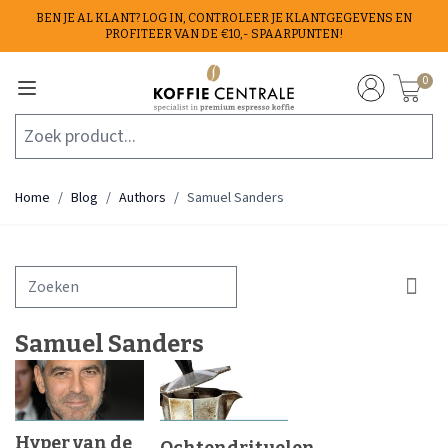
Ga naar de inhoud
BEN JE AL KLANT? LOG IN, CONTROLEER JE KLANTGEGEVENS EN
PROFITEER VAN DE €10,- SPAARPUNTEN!
0
Zoek product...
Home
/
Blog
/
Authors
/
Samuel Sanders
Samuel Sanders
Hyper van de
Ochtendrituelen