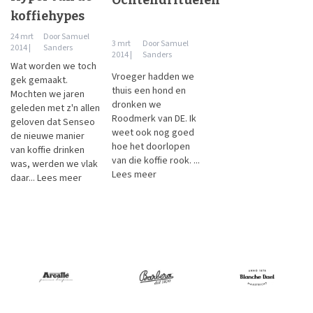
koffiehypes
24 mrt
Door
Samuel
3 mrt
Door
Samuel
2014 |
Sanders
2014 |
Sanders
Wat worden we toch
Vroeger hadden we
gek gemaakt.
thuis een hond en
Mochten we jaren
dronken we
geleden met z'n allen
Roodmerk van DE. Ik
geloven dat Senseo
weet ook nog goed
de nieuwe manier
hoe het doorlopen
van koffie drinken
van die koffie rook. ...
was, werden we vlak
Lees meer
daar...
Lees meer