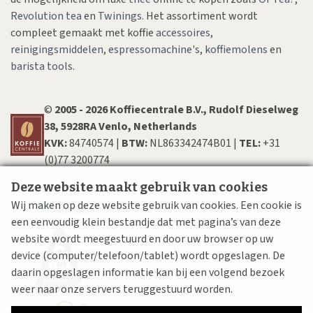
Revolution tea
en
Twinings
. Het assortiment wordt
compleet gemaakt met koffie
accessoires
,
reinigingsmiddelen
,
espressomachine's
,
koffiemolens
en
barista tools
.
©
200​5​ - 2026 Koffiecentrale B.V., Rudolf Dieselweg
38, 5928RA Venlo, Netherlands
KVK:
84740574 |
BTW:
NL863342474B01 |
TEL:
+31
(0)77 3200774
Deze website maakt gebruik van cookies
Wij maken op deze website gebruik van cookies. Een cookie is
een eenvoudig klein bestandje dat met pagina’s van deze
website wordt meegestuurd en door uw browser op uw
device (computer/telefoon/tablet) wordt opgeslagen. De
daarin opgeslagen informatie kan bij een volgend bezoek
weer naar onze servers teruggestuurd worden.