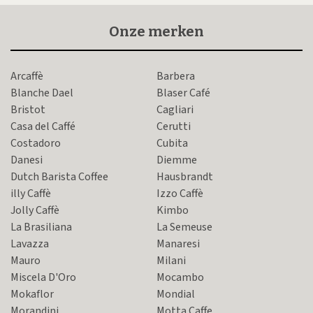
Onze merken
Arcaffè
Barbera
Blanche Dael
Blaser Café
Bristot
Cagliari
Casa del Caffé
Cerutti
Costadoro
Cubita
Danesi
Diemme
Dutch Barista Coffee
Hausbrandt
illy Caffè
Izzo Caffè
Jolly Caffè
Kimbo
La Brasiliana
La Semeuse
Lavazza
Manaresi
Mauro
Milani
Miscela D'Oro
Mocambo
Mokaflor
Mondial
Morandini
Motta Caffe