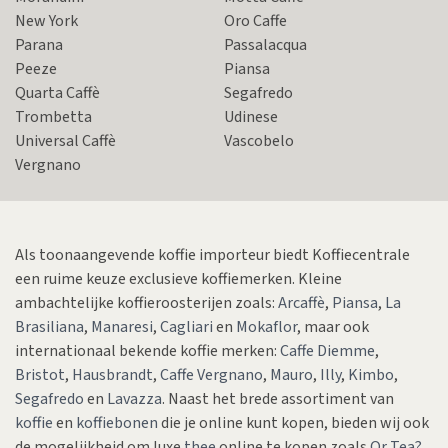
New York
Oro Caffe
Parana
Passalacqua
Peeze
Piansa
Quarta Caffè
Segafredo
Trombetta
Udinese
Universal Caffè
Vascobelo
Vergnano
Als toonaangevende koffie importeur biedt Koffiecentrale
een ruime keuze exclusieve koffiemerken. Kleine
ambachtelijke koffieroosterijen zoals:
Arcaffè
,
Piansa
,
La
Brasiliana
,
Manaresi
,
Cagliari
en
Mokaflor
, maar ook
internationaal bekende koffie merken:
Caffe Diemme
,
Bristot
,
Hausbrandt
,
Caffe Vergnano
,
Mauro
,
Illy
,
Kimbo
,
Segafredo
en
Lavazza
. Naast het brede assortiment van
koffie
en
koffiebonen
die je online kunt kopen, bieden wij ook
de mogelijkheid om luxe
thee
online te kopen zoals
Or Tea?
,