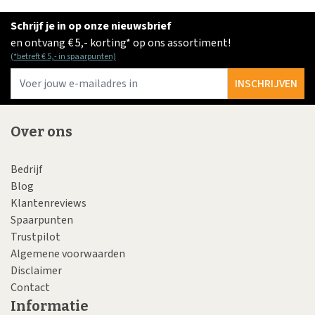
Schrijf je in op onze nieuwsbrief
en ontvang € 5,- korting* op ons assortiment!
(*betreft € 5,- in spaarpunten)
E-
INSCHRIJVEN
Over ons
Bedrijf
Blog
Klantenreviews
Spaarpunten
Trustpilot
Algemene voorwaarden
Disclaimer
Contact
Informatie