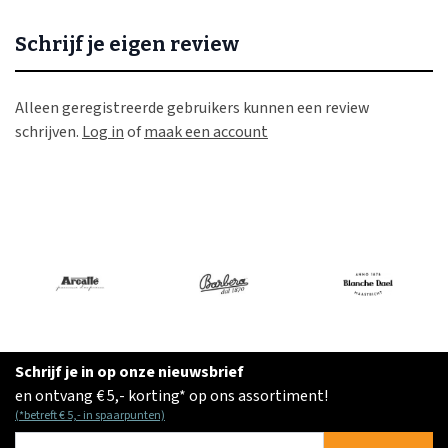
Schrijf je eigen review
Alleen geregistreerde gebruikers kunnen een review
schrijven.
Log in
of
maak een account
Schrijf je in op onze nieuwsbrief
en ontvang € 5,- korting* op ons assortiment!
(*betreft € 5,- in spaarpunten)
E-