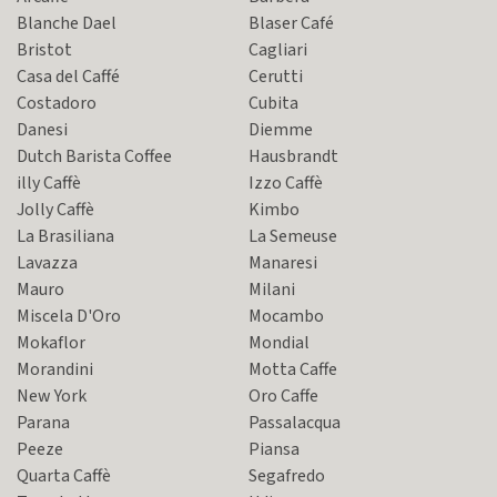
Blanche Dael
Blaser Café
Bristot
Cagliari
Casa del Caffé
Cerutti
Costadoro
Cubita
Danesi
Diemme
Dutch Barista Coffee
Hausbrandt
illy Caffè
Izzo Caffè
Jolly Caffè
Kimbo
La Brasiliana
La Semeuse
Lavazza
Manaresi
Mauro
Milani
Miscela D'Oro
Mocambo
Mokaflor
Mondial
Morandini
Motta Caffe
New York
Oro Caffe
Parana
Passalacqua
Peeze
Piansa
Quarta Caffè
Segafredo