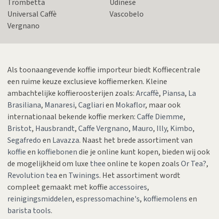
Trombetta
Udinese
Universal Caffè
Vascobelo
Vergnano
Als toonaangevende koffie importeur biedt Koffiecentrale
een ruime keuze exclusieve koffiemerken. Kleine
ambachtelijke koffieroosterijen zoals:
Arcaffè
,
Piansa
,
La
Brasiliana
,
Manaresi
,
Cagliari
en
Mokaflor
, maar ook
internationaal bekende koffie merken:
Caffe Diemme
,
Bristot
,
Hausbrandt
,
Caffe Vergnano
,
Mauro
,
Illy
,
Kimbo
,
Segafredo
en
Lavazza
. Naast het brede assortiment van
koffie
en
koffiebonen
die je online kunt kopen, bieden wij ook
de mogelijkheid om luxe
thee
online te kopen zoals
Or Tea?
,
Revolution tea
en
Twinings
. Het assortiment wordt
compleet gemaakt met koffie
accessoires
,
reinigingsmiddelen
,
espressomachine's
,
koffiemolens
en
barista tools
.