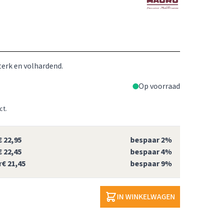
terk en volhardend.
Op voorraad
ct.
€ 22,95
bespaar
2
%
€ 22,45
bespaar
4
%
r
€ 21,45
bespaar
9
%
IN WINKELWAGEN