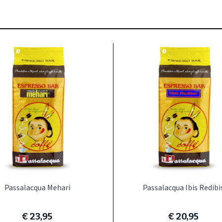
ijk met de tabtoets. U kunt de carrousel overslaan of direct naar
Passalacqua Mehari
Passalacqua Ibis Redibi
€ 23,95
€ 20,95
per 1000 g
per 1000 g