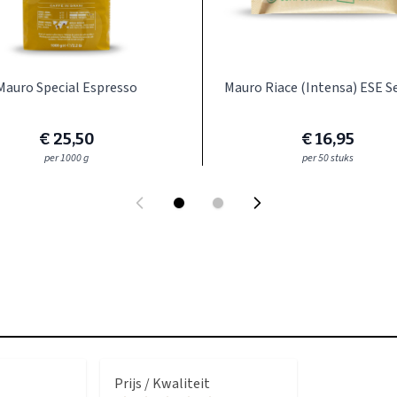
Mauro Special Espresso
Mauro Riace (Intensa) ESE S
€ 25,50
€ 16,95
per 1000 g
per 50 stuks
Prijs / Kwaliteit
Smaak