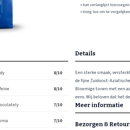
Details
Een sterke smaak, versterkt
dy
8/10
de fijne Zuidoost-Aziatisch
feine
8/10
Bloemige tonen met een aa
eens. Wij beloven dat het d
ocolately
7/10
Meer informatie
oma
7/10
Bezorgen & Retou
dwijze