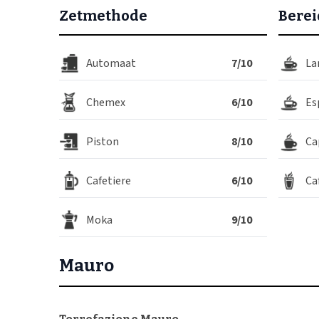
Automaat
7/10
La
Chemex
6/10
Es
Piston
8/10
Ca
Cafetiere
6/10
Ca
Moka
9/10
Mauro
Torrefazione Mauro
De typische smaak van Caffè Mauro is te danken aan h
bepaalt de juiste smaak en het juiste aroma.