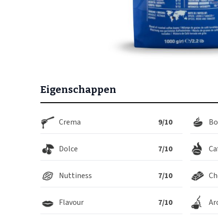
Eigenschappen
Crema
9/10
Bo
Dolce
7/10
Ca
Nuttiness
7/10
Ch
Flavour
7/10
Ar
Zetmethode
Berei