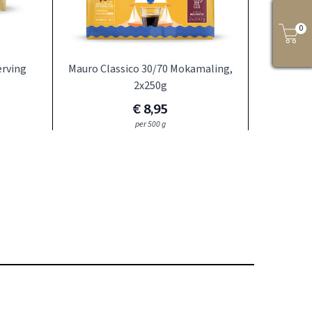
erving
Mauro Classico 30/70 Mokamaling,
Mauro 
0
2x250g
€ 8,95
per 500 g