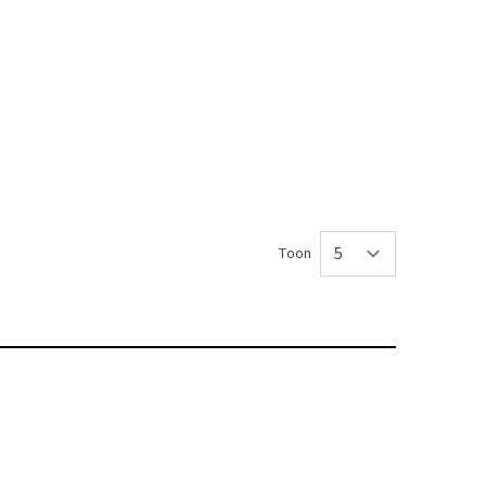
Toon
per pagina