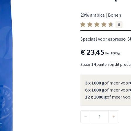
8
Speciaal voor espresso. S
€ 23,45
Per 1000 g
Spaar
34
punten bij dit produ
3 x 1000 g
of meer voor
6 x 1000 g
of meer voor
12 x 1000 g
of meer voo
Aantal
Aan verlanglijst toevoegen
Voeg toe om te vergelijken