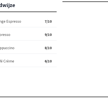
nge Espresso
7/10
presso
9/10
ppuccino
8/10
fé Crème
6/10
un unieke roosterproces van de koffiebonen, lees: langzaam oftewe