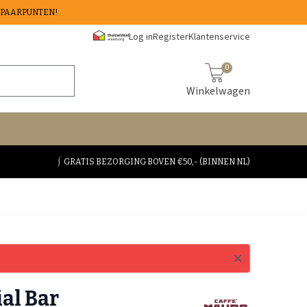
 SPAARPUNTEN!
Log in
Register
Klantenservice
0
Winkelwagen
GRATIS BEZORGING BOVEN €50,- (BINNEN NL)
al Bar