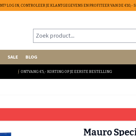
ANT? LOG IN, CONTROLEER JE KLANTGEGEVENS EN PROFITEER VAN DE €10,-
Zoek product...
E
SALE
BLOG
ONTVANG €5,- KORTING OP JE EERSTE BESTELLING
Mauro Speci
20% arabica | Bonen