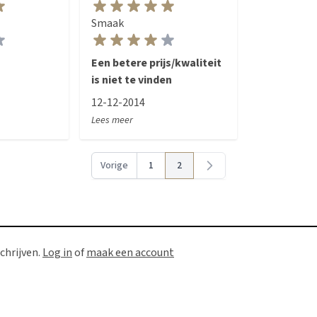
Een betere prijs/kwaliteit
is niet te vinden
12-12-2014
Lees meer
Vorige
1
2
Pagina
Pagina
U lees momenteel pagina
chrijven.
Log in
of
maak een account