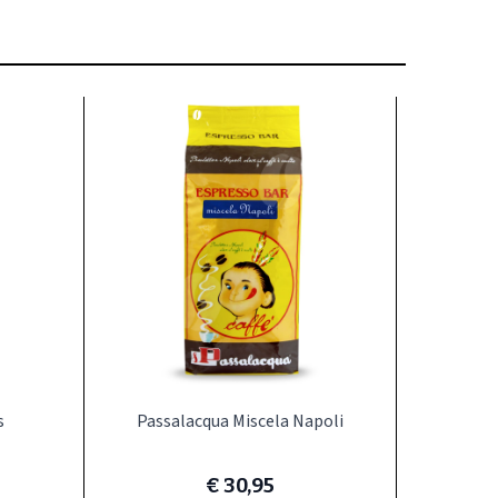
 de carrouselnavigatie gaan met de overslaan links.
s
Passalacqua Miscela Napoli
€ 30,95
per 1000 g