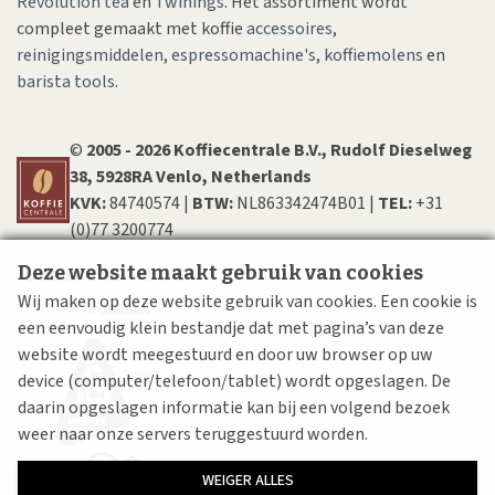
Revolution tea
en
Twinings
. Het assortiment wordt
compleet gemaakt met koffie
accessoires
,
reinigingsmiddelen
,
espressomachine's
,
koffiemolens
en
barista tools
.
©
200​5​ - 2026 Koffiecentrale B.V., Rudolf Dieselweg
38, 5928RA Venlo, Netherlands
KVK:
84740574 |
BTW:
NL863342474B01 |
TEL:
+31
(0)77 3200774
Deze website maakt gebruik van cookies
Wij maken op deze website gebruik van cookies. Een cookie is
een eenvoudig klein bestandje dat met pagina’s van deze
website wordt meegestuurd en door uw browser op uw
device (computer/telefoon/tablet) wordt opgeslagen. De
daarin opgeslagen informatie kan bij een volgend bezoek
weer naar onze servers teruggestuurd worden.
WEIGER ALLES