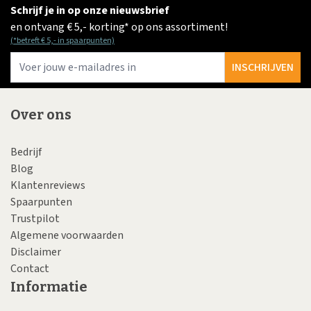
Schrijf je in op onze nieuwsbrief
en ontvang € 5,- korting* op ons assortiment!
(*betreft € 5,- in spaarpunten)
E-
INSCHRIJVEN
Over ons
Bedrijf
Blog
Klantenreviews
Spaarpunten
Trustpilot
Algemene voorwaarden
Disclaimer
Contact
Informatie