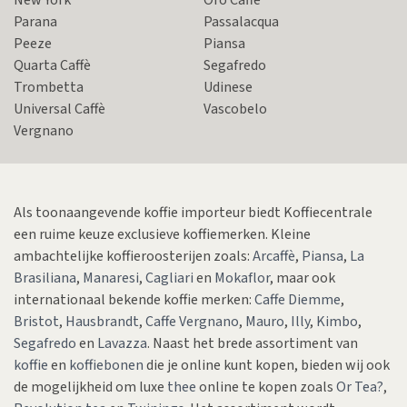
Parana
Passalacqua
Peeze
Piansa
Quarta Caffè
Segafredo
Trombetta
Udinese
Universal Caffè
Vascobelo
Vergnano
Als toonaangevende koffie importeur biedt Koffiecentrale
een ruime keuze exclusieve koffiemerken. Kleine
ambachtelijke koffieroosterijen zoals:
Arcaffè
,
Piansa
,
La
Brasiliana
,
Manaresi
,
Cagliari
en
Mokaflor
, maar ook
internationaal bekende koffie merken:
Caffe Diemme
,
Bristot
,
Hausbrandt
,
Caffe Vergnano
,
Mauro
,
Illy
,
Kimbo
,
Segafredo
en
Lavazza
. Naast het brede assortiment van
koffie
en
koffiebonen
die je online kunt kopen, bieden wij ook
de mogelijkheid om luxe
thee
online te kopen zoals
Or Tea?
,