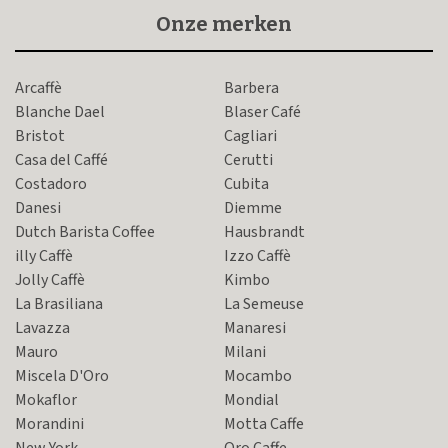
Onze merken
Arcaffè
Barbera
Blanche Dael
Blaser Café
Bristot
Cagliari
Casa del Caffé
Cerutti
Costadoro
Cubita
Danesi
Diemme
Dutch Barista Coffee
Hausbrandt
illy Caffè
Izzo Caffè
Jolly Caffè
Kimbo
La Brasiliana
La Semeuse
Lavazza
Manaresi
Mauro
Milani
Miscela D'Oro
Mocambo
Mokaflor
Mondial
Morandini
Motta Caffe
New York
Oro Caffe