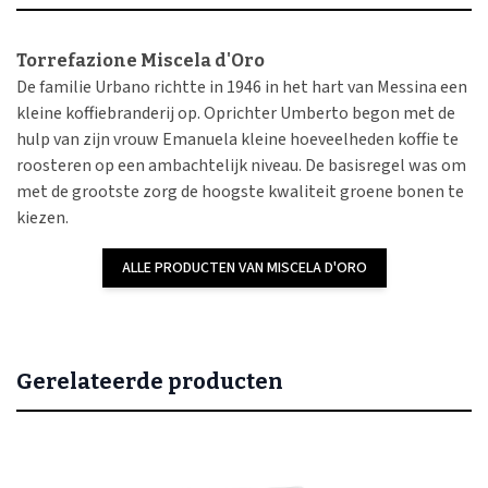
Torrefazione Miscela d'Oro
De familie Urbano richtte in 1946 in het hart van Messina een
kleine koffiebranderij op. Oprichter Umberto begon met de
hulp van zijn vrouw Emanuela kleine hoeveelheden koffie te
roosteren op een ambachtelijk niveau. De basisregel was om
met de grootste zorg de hoogste kwaliteit groene bonen te
kiezen.
ALLE PRODUCTEN VAN MISCELA D'ORO
Gerelateerde producten
Navigeren door de elementen van de carrousel is mogelijk met de
Druk om carrousel over te slaan
Druk op om naar carrouselnavigatie te gaan