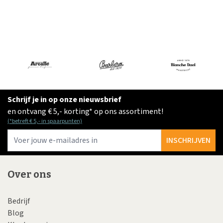
Schrijf je in op onze nieuwsbrief
en ontvang € 5,- korting* op ons assortiment!
(*betreft € 5,- in spaarpunten)
E-
INSCHRIJVEN
Over ons
Bedrijf
Blog