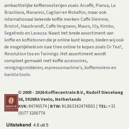
ambachtelijke koffieroosterijen zoals:
Arcaffè
,
Piansa
,
La
Brasiliana
,
Manaresi
,
Cagliari
en
Mokaflor
, maar ook
internationaal bekende koffie merken:
Caffe Diemme
,
Bristot
,
Hausbrandt
,
Caffe Vergnano
,
Mauro
,
Illy
,
Kimbo
,
Segafredo
en
Lavazza
. Naast het brede assortiment van
koffie
en
koffiebonen
die je online kunt kopen, bieden wij ook
de mogelijkheid om luxe
thee
online te kopen zoals
Or Tea?
,
Revolution tea
en
Twinings
. Het assortiment wordt
compleet gemaakt met koffie
accessoires
,
reinigingsmiddelen
,
espressomachine's
,
koffiemolens
en
barista tools
.
©
200​5​ - 2026 Koffiecentrale B.V., Rudolf Dieselweg
38, 5928RA Venlo, Netherlands
KVK:
84740574 |
BTW:
NL863342474B01 |
TEL:
+31
(0)77 3200774