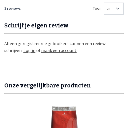
2 reviews
Toon
pe
Schrijf je eigen review
Alleen geregistreerde gebruikers kunnen een review
schrijven.
Log in
of
maak een account
Onze vergelijkbare producten
Navigeren door de elementen van de carrousel is mogelijk met de
Druk om carrousel over te slaan
Druk op om naar carrouselnavigatie te gaan