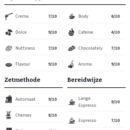
Crema
7/10
Body
6/10
Dolce
9/10
Cafeine
4/10
Nuttiness
7/10
Chocolately
7/10
Flavour
9/10
Aroma
9/10
Zetmethode
Bereidwijze
Lange
Automaat
9/10
9/10
Espresso
Chemex
8/10
Espresso
7/10